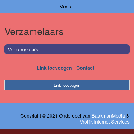
Menu +
Verzamelaars
Verzamelaars
Link toevoegen
Contact
Link toevoegen
Copyright © 2021 Onderdeel van
BaakmanMedia
&
Vrolijk Internet Services