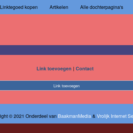
Linktegoed kopen
Artikelen
Alle dochterpagina's
Link toevoegen
Contact
Link toevoegen
ight © 2021 Onderdeel van
BaakmanMedia
&
Vrolijk Internet S